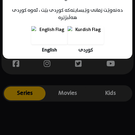
دەتەوێت زمانی وێبسایتەکە کوردی بێت ، ئەوە کوردی
هەڵبژێرە
Name : Sudharsan Govind
Gender : male
Born :
English
کوردی
Place of birth : India
Series
Movies
Kids