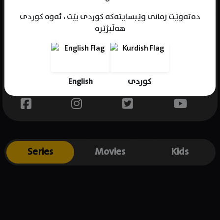
دەتەوێت زمانی وێبسایتەکە کوردی بێت ، ئەوە کوردی
هەڵبژێرە
Name : Anne-Marie Ponsot
Gender : female
Born :
English
کوردی
Place of birth : .
Series
Movies
Kids