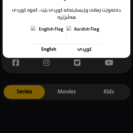
دەتەوێت زمانی وێبسایتەکە کوردی بێت ، ئەوە کوردی
هەڵبژێرە
Name : Jérémie Covillault
Gender : male
Born : 1976-03-13
English
کوردی
Place of birth : France
Series
Movies
Kids