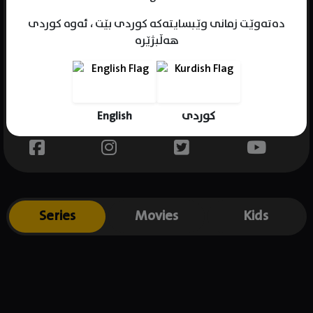
دەتەوێت زمانی وێبسایتەکە کوردی بێت ، ئەوە کوردی
هەڵبژێرە
Name : Xyriel Manabat
Gender : female
Born : 2004-01-27
English
کوردی
Place of birth : Philippines
Series
Movies
Kids