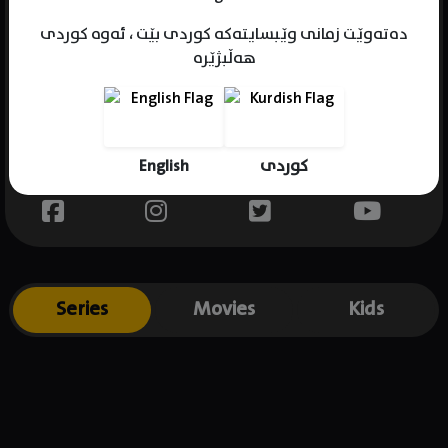
دەتەوێت زمانی وێبسایتەکە کوردی بێت ، ئەوە کوردی
هەڵبژێرە
Name : Roe Rancell
Gender : male
Born :
English
کوردی
Place of birth : .
Series
Movies
Kids