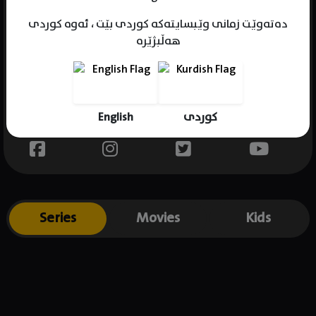
دەتەوێت زمانی وێبسایتەکە کوردی بێت ، ئەوە کوردی
هەڵبژێرە
Name : Deborah Ann Woll
Gender : female
Born : 1985-02-07
English
کوردی
Place of birth : USA
Series
Movies
Kids