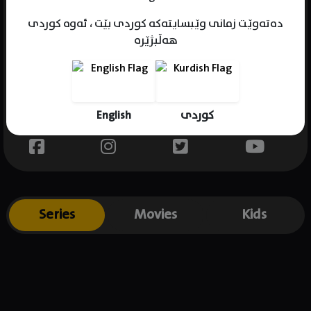
دەتەوێت زمانی وێبسایتەکە کوردی بێت ، ئەوە کوردی
هەڵبژێرە
Name : Táta Vega
Gender : female
Born : 1951-10-07
English
کوردی
Place of birth : USA
Series
Movies
Kids