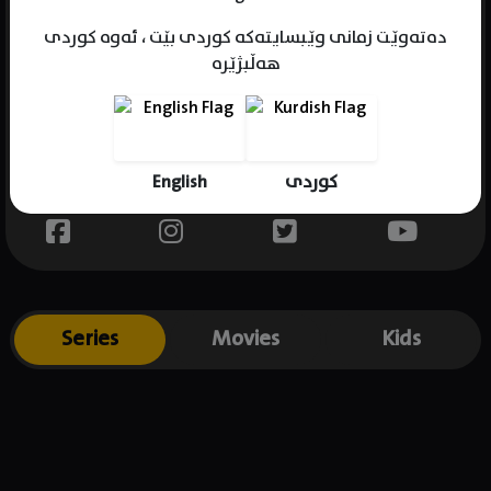
دەتەوێت زمانی وێبسایتەکە کوردی بێت ، ئەوە کوردی
هەڵبژێرە
Name : Cedric The Entertainer
Gender : male
Born : 1964-04-24
English
کوردی
Place of birth : USA
Series
Movies
Kids