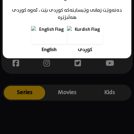
دەتەوێت زمانی وێبسایتەکە کوردی بێت ، ئەوە کوردی
هەڵبژێرە
Name : Michael B. Jordan
Gender : male
Born : 1987-02-09
English
کوردی
Place of birth : USA
Series
Movies
Kids