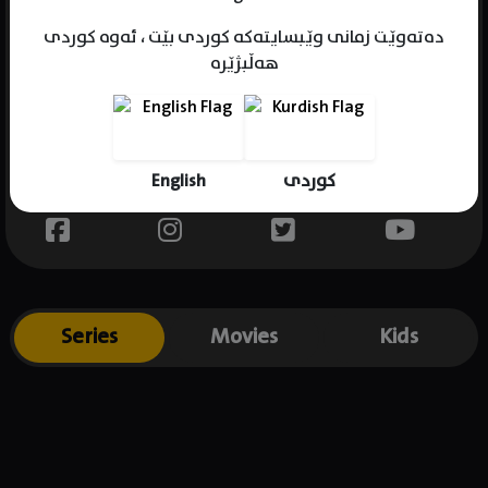
دەتەوێت زمانی وێبسایتەکە کوردی بێت ، ئەوە کوردی
هەڵبژێرە
Name : Elizabeth Pan
Gender : female
Born :
English
کوردی
Place of birth : USA
Series
Movies
Kids