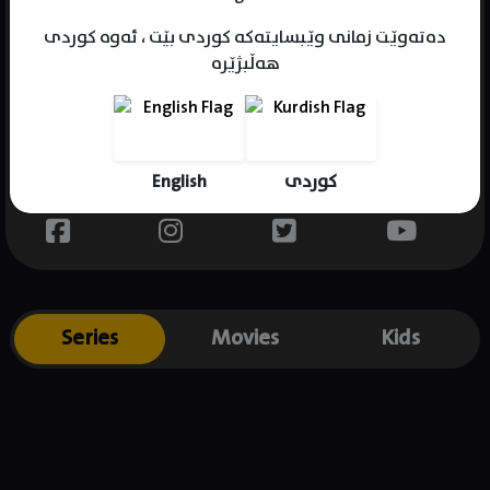
دەتەوێت زمانی وێبسایتەکە کوردی بێت ، ئەوە کوردی
هەڵبژێرە
Name : John Kahrs
Gender : male
Born :
English
کوردی
Place of birth : USA
Series
Movies
Kids