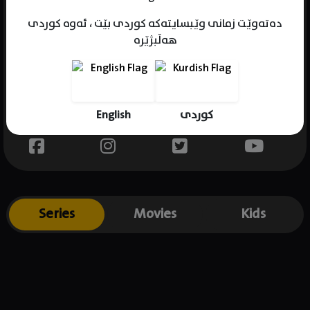
دەتەوێت زمانی وێبسایتەکە کوردی بێت ، ئەوە کوردی
هەڵبژێرە
Name : Deepak Kingrani
Gender : male
Born :
English
کوردی
Place of birth : .
Series
Movies
Kids