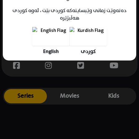
دەتەوێت زمانی وێبسایتەکە کوردی بێت ، ئەوە کوردی
هەڵبژێرە
Name : Abhiraj Minawala
Gender : male
Born :
English
کوردی
Place of birth : .
Series
Movies
Kids