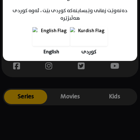
دەتەوێت زمانی وێبسایتەکە کوردی بێت ، ئەوە کوردی
هەڵبژێرە
Name : Anurag Sharma
Gender : male
Born :
English
کوردی
Place of birth : .
Series
Movies
Kids