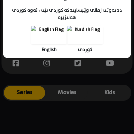
دەتەوێت زمانی وێبسایتەکە کوردی بێت ، ئەوە کوردی
هەڵبژێرە
Name : Shruti Bapna
Gender : female
Born : 1988-01-01
English
کوردی
Place of birth : India
Series
Movies
Kids