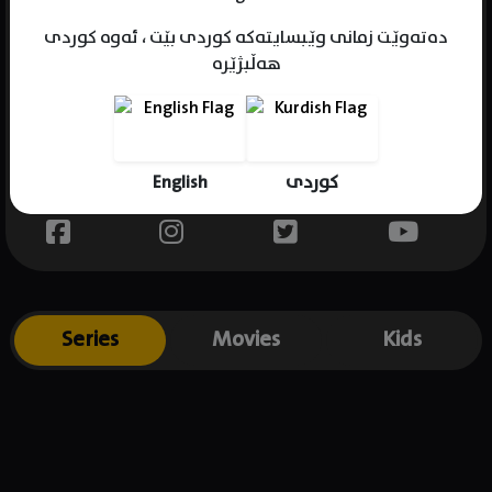
دەتەوێت زمانی وێبسایتەکە کوردی بێت ، ئەوە کوردی
هەڵبژێرە
Name : Avneet Kaur
Gender : female
Born : 2001-10-13
English
کوردی
Place of birth : India
Series
Movies
Kids