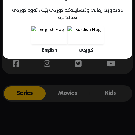
دەتەوێت زمانی وێبسایتەکە کوردی بێت ، ئەوە کوردی
هەڵبژێرە
Name : Pelin Uluksar
Gender : female
Born : 1994-09-25
English
کوردی
Place of birth : Turkey
Series
Movies
Kids