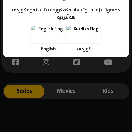
دەتەوێت زمانی وێبسایتەکە کوردی بێت ، ئەوە کوردی
هەڵبژێرە
Name : Eda Ece
Gender : female
Born : 1990-06-20
English
کوردی
Place of birth : Turkey
Series
Movies
Kids