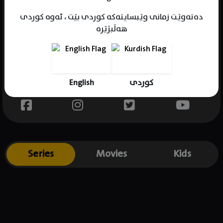
دەتەوێت زمانی وێبسایتەکە کوردی بێت ، ئەوە کوردی
هەڵبژێرە
Name : Tor Thanapob Leeratanakachorn
Gender : male
Born : 1994-02-14
English
کوردی
Place of birth : Thailand
Series
Movies
Kids