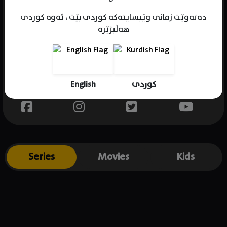
دەتەوێت زمانی وێبسایتەکە کوردی بێت ، ئەوە کوردی
هەڵبژێرە
Name : Glenn Morshower
Gender : male
Born : 1959-04-24
English
کوردی
Place of birth : USA
Series
Movies
Kids