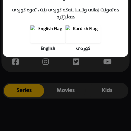
دەتەوێت زمانی وێبسایتەکە کوردی بێت ، ئەوە کوردی
هەڵبژێرە
Name : Brian Dare
Gender : male
Born :
English
کوردی
Place of birth : .
Series
Movies
Kids