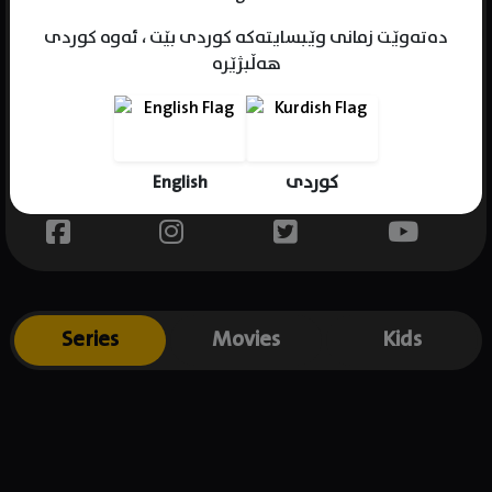
دەتەوێت زمانی وێبسایتەکە کوردی بێت ، ئەوە کوردی
هەڵبژێرە
Name : Nika King
Gender : female
Born :
English
کوردی
Place of birth : USA
Series
Movies
Kids