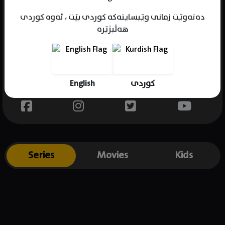
دەتەوێت زمانی وێبسایتەکە کوردی بێت ، ئەوە کوردی
هەڵبژێرە
Name : Raf Pineda
Gender : male
Born : 1995-06-27
English
کوردی
Place of birth : Philippines
Series
Movies
Kids