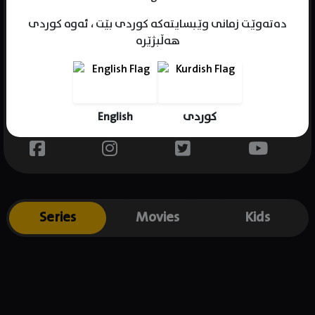
دەتەوێت زمانی وێبسایتەکە کوردی بێت ، ئەوە کوردی
هەڵبژێرە
Name : Rob Gomez
Gender : male
Born : 1997-03-23
English
کوردی
Place of birth : Philippines
Series
Movies
Kids