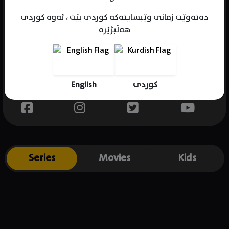
دەتەوێت زمانی وێبسایتەکە کوردی بێت ، ئەوە کوردی
هەڵبژێرە
Name : Alexa Miro
Gender : female
Born :
English
کوردی
Place of birth : .
Series
Movies
Kids