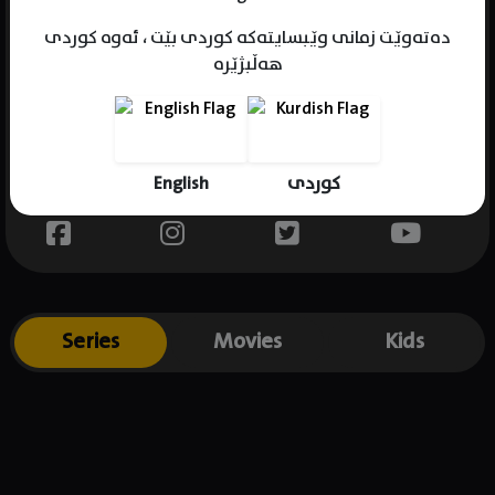
دەتەوێت زمانی وێبسایتەکە کوردی بێت ، ئەوە کوردی
هەڵبژێرە
Name : Chandler Levack
Gender : female
Born :
English
کوردی
Place of birth : Canada
Series
Movies
Kids