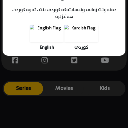
دەتەوێت زمانی وێبسایتەکە کوردی بێت ، ئەوە کوردی
هەڵبژێرە
Name : Lauren Levine
Gender : female
Born :
English
کوردی
Place of birth : USA
Series
Movies
Kids