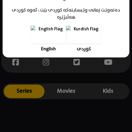
دەتەوێت زمانی وێبسایتەکە کوردی بێت ، ئەوە کوردی
هەڵبژێرە
Name : Will Attenborough
Gender : male
Born : 1991-06-26
English
کوردی
Place of birth : UK
Series
Movies
Kids