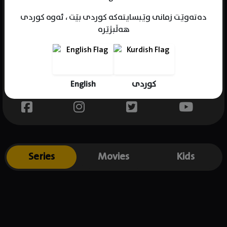
دەتەوێت زمانی وێبسایتەکە کوردی بێت ، ئەوە کوردی
هەڵبژێرە
Name : Colm Meaney
Gender : male
Born : 1953-05-30
English
کوردی
Place of birth : Ireland
Series
Movies
Kids