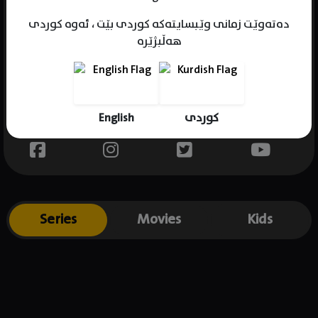
دەتەوێت زمانی وێبسایتەکە کوردی بێت ، ئەوە کوردی
هەڵبژێرە
Name : Quincy Kirkwood
Gender : female
Born :
English
کوردی
Place of birth : .
Series
Movies
Kids