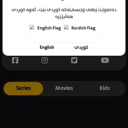
دەتەوێت زمانی وێبسایتەکە کوردی بێت ، ئەوە کوردی
هەڵبژێرە
Name : Cleopatra Coleman
Gender : female
Born : 1987-10-29
English
کوردی
Place of birth : Australia
Series
Movies
Kids