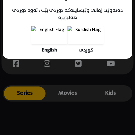
دەتەوێت زمانی وێبسایتەکە کوردی بێت ، ئەوە کوردی
هەڵبژێرە
Name : Ryu Sun-Gyu
Gender : male
Born : 1978-06-14
English
کوردی
Place of birth : South Korea
Series
Movies
Kids