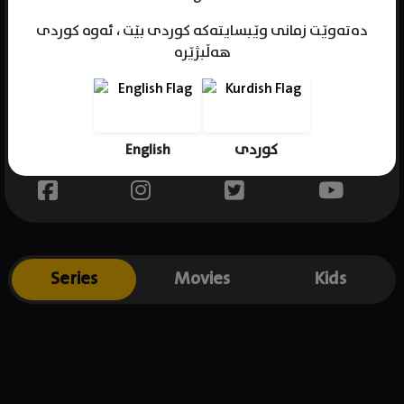
دەتەوێت زمانی وێبسایتەکە کوردی بێت ، ئەوە کوردی
هەڵبژێرە
Name : Manu Nna
Gender : male
Born : 1991-06-15
English
کوردی
Place of birth : Mexico
Series
Movies
Kids