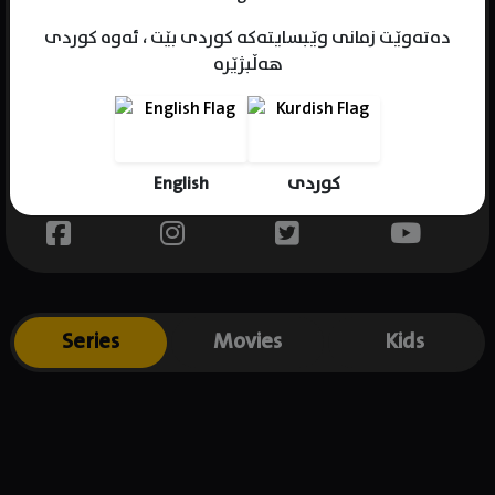
دەتەوێت زمانی وێبسایتەکە کوردی بێت ، ئەوە کوردی
هەڵبژێرە
Name : Bongile Mantsai
Gender : male
Born : 1982-02-03
English
کوردی
Place of birth : South Africa
Series
Movies
Kids