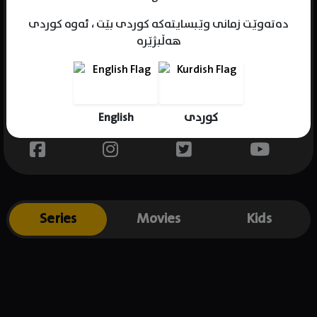
دەتەوێت زمانی وێبسایتەکە کوردی بێت ، ئەوە کوردی
هەڵبژێرە
Name : Fanny Ghassani
Gender : female
Born : 1991-02-19
English
کوردی
Place of birth : Indonesia
Series
Movies
Kids