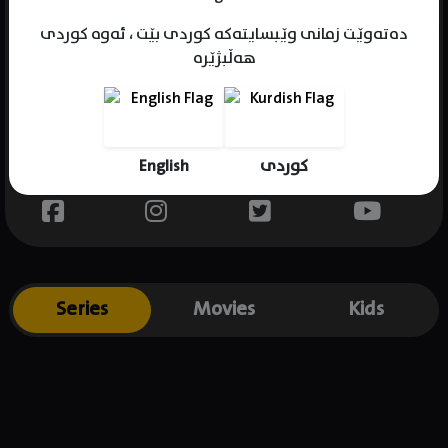
دەتەوێت زمانی وێبسایتەکە کوردی بێت ، ئەوە کوردی
هەڵبژێرە
Name : Mehdi Mayamei
Gender : male
Born :
English
کوردی
Place of birth : .
Series
Movies
Kids