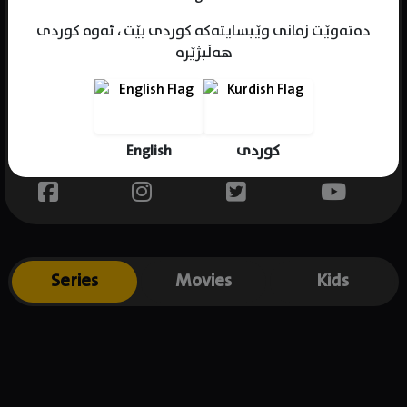
دەتەوێت زمانی وێبسایتەکە کوردی بێت ، ئەوە کوردی
هەڵبژێرە
Name : Hooman Barghnavard
Gender : male
Born : 1969-12-26
English
کوردی
Place of birth : Iran
Series
Movies
Kids