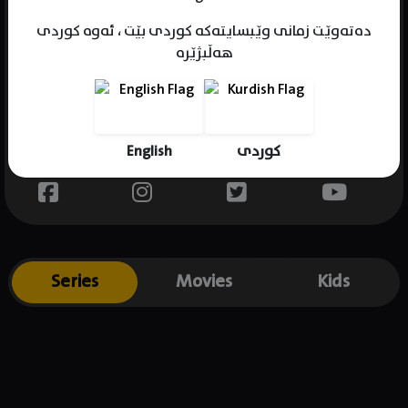
دەتەوێت زمانی وێبسایتەکە کوردی بێت ، ئەوە کوردی
هەڵبژێرە
Name : Daniel Studi
Gender : male
Born : 1976-07-04
English
کوردی
Place of birth : USA
Series
Movies
Kids