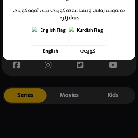
دەتەوێت زمانی وێبسایتەکە کوردی بێت ، ئەوە کوردی
هەڵبژێرە
Name : Melvin Solin
Gender : male
Born :
English
کوردی
Place of birth : .
Series
Movies
Kids