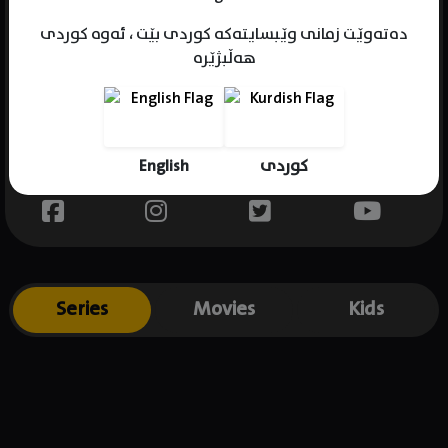
دەتەوێت زمانی وێبسایتەکە کوردی بێت ، ئەوە کوردی
هەڵبژێرە
Name : Yoon Tae-Hee
Gender : female
Born :
English
کوردی
Place of birth : .
Series
Movies
Kids