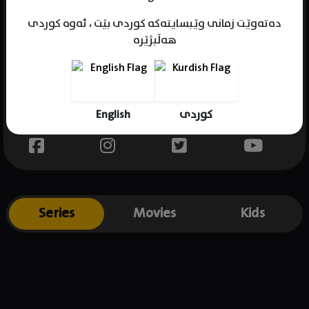
دەتەوێت زمانی وێبسایتەکە کوردی بێت ، ئەوە کوردی
هەڵبژێرە
Name : Tommy Wirkola
Gender : male
Born : 1979-12-06
English
کوردی
Place of birth : Norway
Series
Movies
Kids