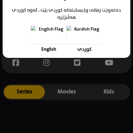
دەتەوێت زمانی وێبسایتەکە کوردی بێت ، ئەوە کوردی
هەڵبژێرە
Name : Chao-te Yin
Gender : male
Born : 1968-05-13
English
کوردی
Place of birth : Taiwan
Series
Movies
Kids