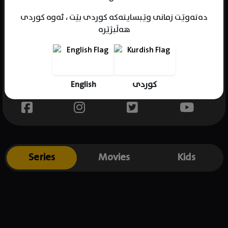
دەتەوێت زمانی وێبسایتەکە کوردی بێت ، ئەوە کوردی
هەڵبژێرە
Name : Nam Myung-ryul
Gender : male
Born : 1959-05-14
English
کوردی
Place of birth : South Korea
Series
Movies
Kids