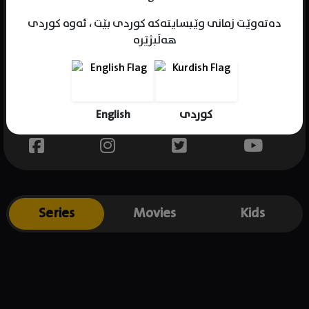
دەتەوێت زمانی وێبسایتەکە کوردی بێت ، ئەوە کوردی
هەڵبژێرە
Name : Jon Foo
Gender : male
Born : 1982-10-30
English
کوردی
Place of birth : UK
Series
Movies
Kids