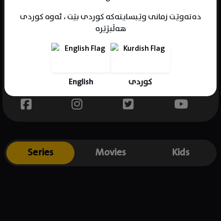
دەتەوێت زمانی وێبسایتەکە کوردی بێت ، ئەوە کوردی
هەڵبژێرە
Name : Colson Baker
Gender : male
Born : 1990-04-22
English
کوردی
Place of birth : USA
Series
Movies
Kids