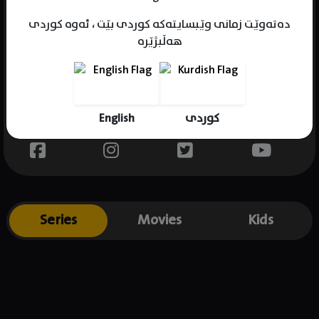
دەتەوێت زمانی وێبسایتەکە کوردی بێت ، ئەوە کوردی
هەڵبژێرە
Name : Jacki Weaver
Gender : female
Born : 1947-05-25
English
کوردی
Place of birth : Australia
Series
Movies
Kids