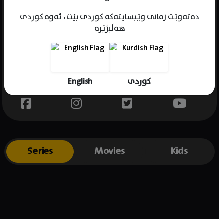
دەتەوێت زمانی وێبسایتەکە کوردی بێت ، ئەوە کوردی
هەڵبژێرە
Name : Trevante Rhodes
Gender : male
Born : 1990-02-10
English
کوردی
Place of birth : USA
Series
Movies
Kids