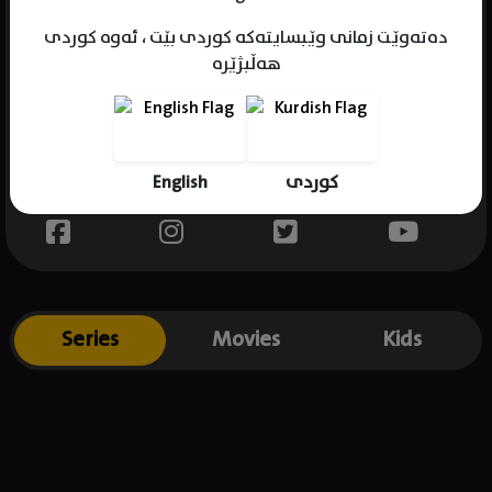
دەتەوێت زمانی وێبسایتەکە کوردی بێت ، ئەوە کوردی
هەڵبژێرە
Name : Luz Ozuna
Gender : female
Born :
English
کوردی
Place of birth : .
Series
Movies
Kids