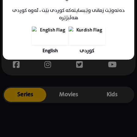
دەتەوێت زمانی وێبسایتەکە کوردی بێت ، ئەوە کوردی
هەڵبژێرە
Name : Sarah Sherman
Gender : female
Born : 1993-03-07
English
کوردی
Place of birth : USA
Series
Movies
Kids