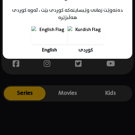
دەتەوێت زمانی وێبسایتەکە کوردی بێت ، ئەوە کوردی
هەڵبژێرە
Name : Nick Kocher
Gender : male
Born : 1986-01-15
English
کوردی
Place of birth : USA
Series
Movies
Kids